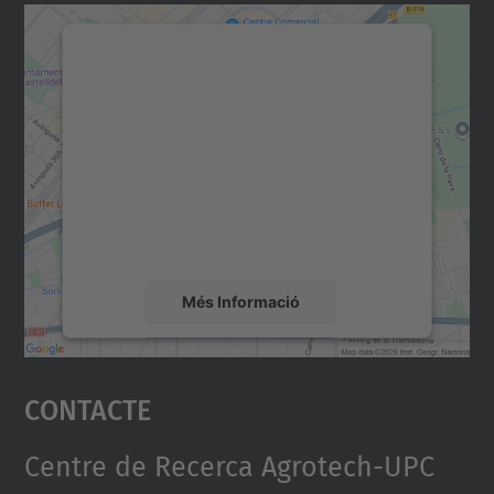
Necessitem el vostre
consentiment per carregar el
servei Google Maps!
Utilitzem un servei de tercers per incrustar
contingut del mapa que pugui recollir dades
sobre la vostra activitat. Reviseu-ne els
detalls i accepteu el servei per veure el
mapa.
Més Informació
Accepta
Contacte
powered by
Usercentrics Consent
Management Platform
Centre de Recerca Agrotech-UPC