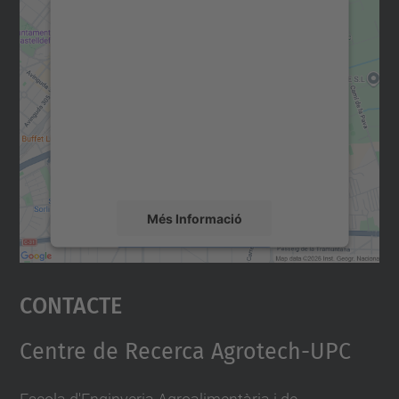
Necessitem el vostre
consentiment per carregar el
servei Google Maps!
Utilitzem un servei de tercers per incrustar
contingut del mapa que pugui recollir dades
sobre la vostra activitat. Reviseu-ne els
detalls i accepteu el servei per veure el
mapa.
Més Informació
Accepta
Contacte
powered by
Usercentrics Consent
Management Platform
Centre de Recerca Agrotech-UPC