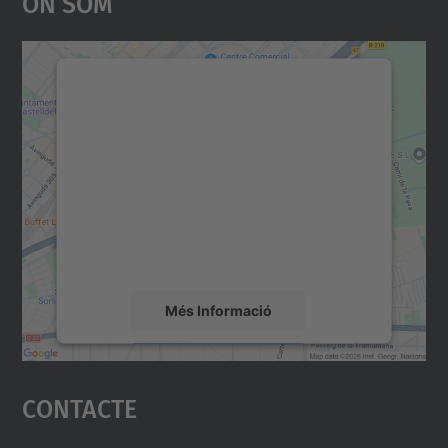
On Som
Necessitem el vostre
consentiment per carregar el
servei Google Maps!
Utilitzem un servei de tercers per incrustar
contingut del mapa que pugui recollir dades
sobre la vostra activitat. Reviseu-ne els
detalls i accepteu el servei per veure el
mapa.
Més Informació
Accepta
Contacte
powered by
Usercentrics Consent
Management Platform