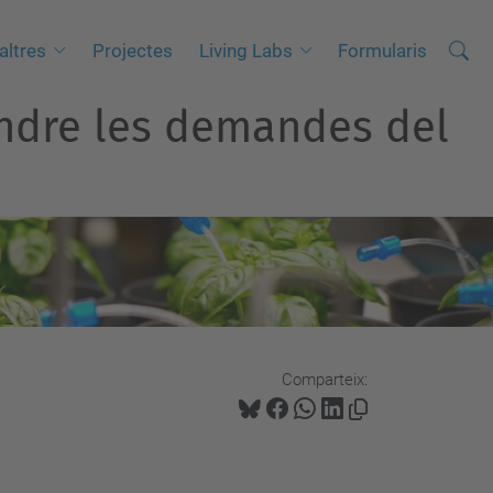
Cerca
C
altres
Projectes
Living Labs
Formularis
e
endre les demandes del
r
c
a
a
v
a
n
ç
a
Comparteix:
d
a
…