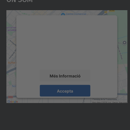
Necessitem el vostre consentiment
per carregar el servei Google Maps!
Utilitzem un servei de tercers per incrustar
contingut del mapa que pugui recollir dades
sobre la vostra activitat. Reviseu-ne els
detalls i accepteu el servei per veure el mapa.
Més Informació
Accepta
powered by
Usercentrics Consent
Management Platform