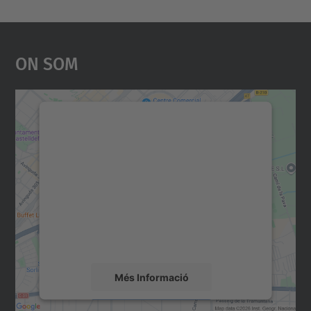
On Som
Necessitem el vostre
consentiment per carregar el
servei Google Maps!
Utilitzem un servei de tercers per incrustar
contingut del mapa que pugui recollir dades
sobre la vostra activitat. Reviseu-ne els
detalls i accepteu el servei per veure el
mapa.
Més Informació