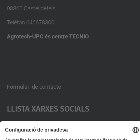
08860 Castelldefels
Telèfon
646678300
Agrotech-UPC és centre TECNIO
Formulari de contacte
Llista Xarxes Socials