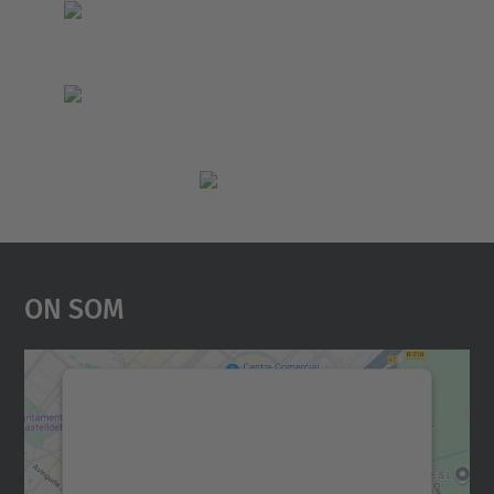
On Som
Necessitem el vostre
consentiment per carregar el
servei Google Maps!