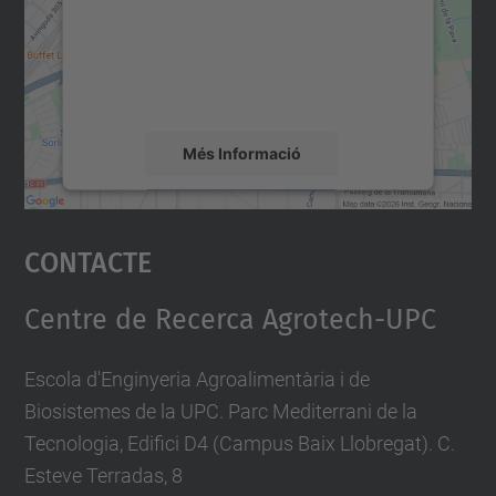
Utilitzem un servei de tercers per incrustar
contingut del mapa que pugui recollir dades
sobre la vostra activitat. Reviseu-ne els
detalls i accepteu el servei per veure el
mapa.
Més Informació
Accepta
Contacte
powered by
Usercentrics Consent
Management Platform
Centre de Recerca Agrotech-UPC
Escola d'Enginyeria Agroalimentària i de
Biosistemes de la UPC. Parc Mediterrani de la
Tecnologia, Edifici D4 (Campus Baix Llobregat). C.
Esteve Terradas, 8