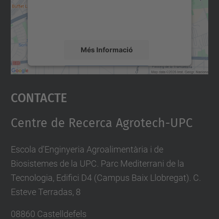
sobre la vostra activitat. Reviseu-ne els
detalls i accepteu el servei per veure el
mapa.
Més Informació
Accepta
Contacte
powered by
Usercentrics Consent
Management Platform
Centre de Recerca Agrotech-UPC
Escola d'Enginyeria Agroalimentària i de
Biosistemes de la UPC. Parc Mediterrani de la
Tecnologia, Edifici D4 (Campus Baix Llobregat). C.
Esteve Terradas, 8
08860 Castelldefels