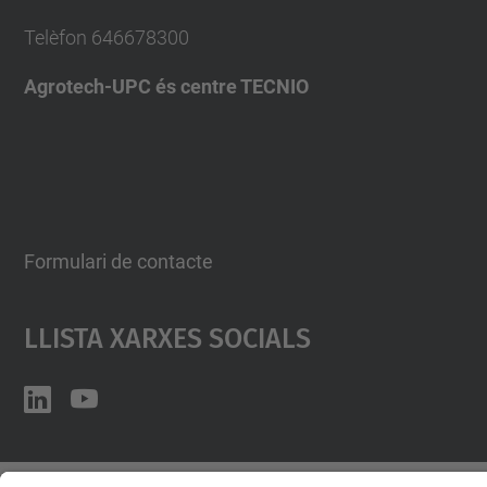
Telèfon
646678300
Agrotech-UPC és centre TECNIO
Formulari de contacte
Llista Xarxes Socials