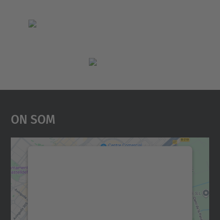
On Som
Necessitem el vostre
consentiment per carregar el
servei Google Maps!
Utilitzem un servei de tercers per incrustar
contingut del mapa que pugui recollir dades