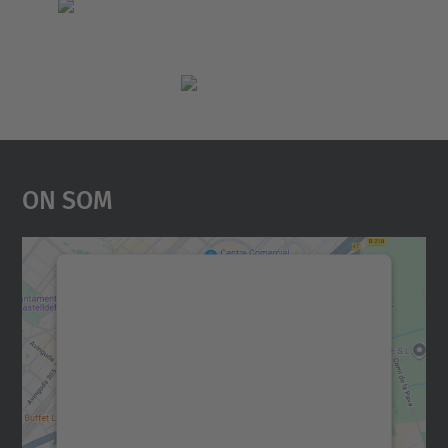
On Som
Necessitem el vostre
consentiment per carregar el
servei Google Maps!
Utilitzem un servei de tercers per incrustar
contingut del mapa que pugui recollir dades
sobre la vostra activitat. Reviseu-ne els
detalls i accepteu el servei per veure el