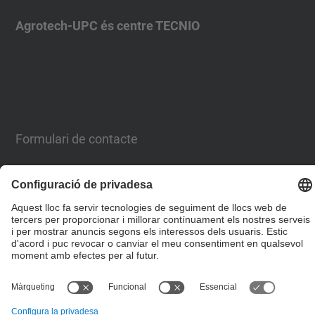
Agrotech-UPC és centre TECNIO
Formulari de contacte
Llista Xarxes Socials
© UPC