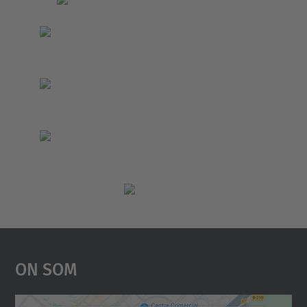
On Som