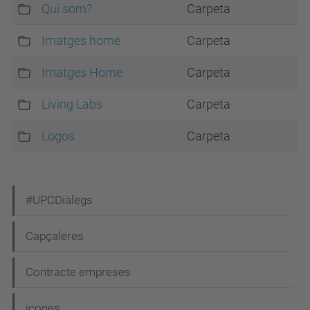
Qui som?
Carpeta
Imatges home
Carpeta
Imatges Home
Carpeta
Living Labs
Carpeta
Logos
Carpeta
N
#UPCDiàlegs
a
Capçaleres
v
e
Contracte empreses
g
icones