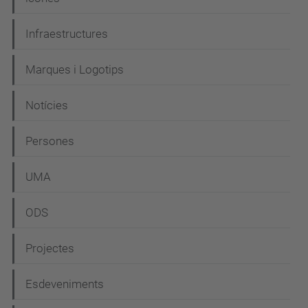
a
c
Infraestructures
i
Marques i Logotips
ó
Notícies
Persones
UMA
ODS
Projectes
Esdeveniments