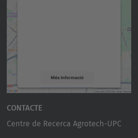
Necessitem el vostre
consentiment per carregar el
servei Google Maps!
Utilitzem un servei de tercers per incrustar
contingut del mapa que pugui recollir dades
sobre la vostra activitat. Reviseu-ne els
detalls i accepteu el servei per veure el
mapa.
Més Informació
Accepta
Contacte
powered by
Usercentrics Consent
Management Platform
Centre de Recerca Agrotech-UPC