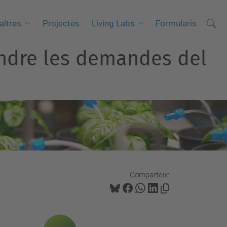
Cerca
C
altres
Projectes
Living Labs
Formularis
e
endre les demandes del
r
c
a
a
v
a
n
ç
a
Comparteix:
d
a
…