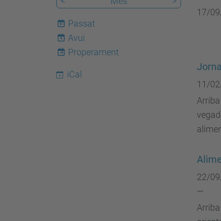
<
Mes
>
17/09
Passat
Avui
6
Properament
Jorna
iCal
11/02
Arriba
vegada
alimen
Alime
22/09
—
Arriba