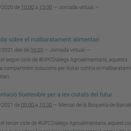
/2020
de
10:00
a
13:00
—
Jornada virtual
,
—
da sobre el malbaratament alimentari
/2021
des de
16:00
—
Jornada virtual
,
—
 el segon cicle de #UPCDiàlegs Agroalimentaris, aquesta
 compartirem solucions per lluitar contra el malbaratam
tari.
ntació Sostenible per a les ciutats del futur
/2021
de
09:00
a
10:30
—
Mercat de la Boqueria de Barce
 el tercer cicle de #UPCDiàlegs Agroalimentaris, aquest c