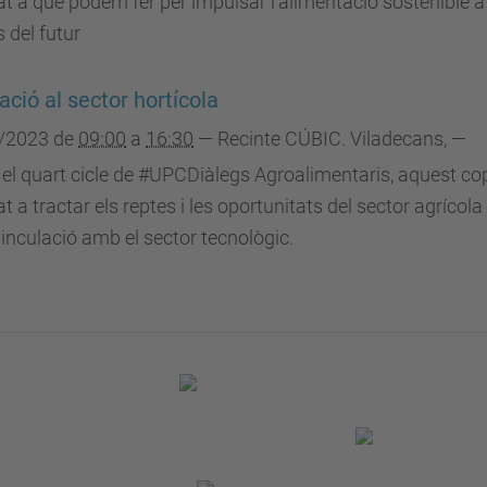
at a què podem fer per impulsar l’alimentació sostenible a
s del futur
ació al sector hortícola
/2023
de
09:00
a
16:30
—
Recinte CÚBIC. Viladecans
,
—
 el quart cicle de #UPCDiàlegs Agroalimentaris, aquest co
at a tractar els reptes i les oportunitats del sector agrícola 
inculació amb el sector tecnològic.