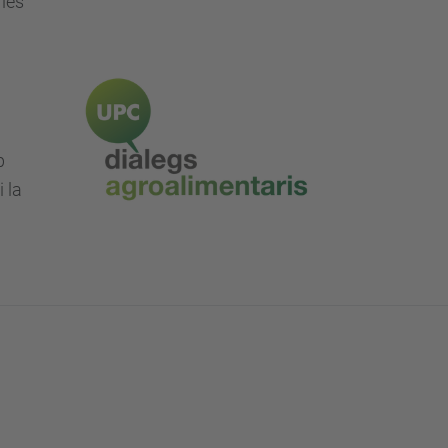
 les
p
i la