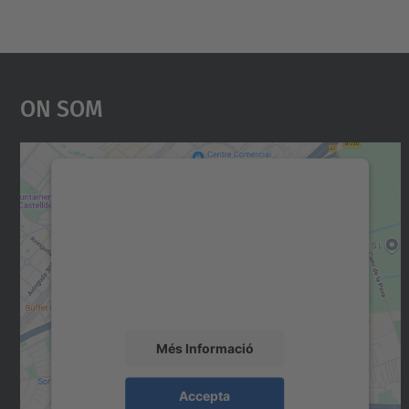
On Som
Necessitem el vostre consentiment
per carregar el servei Google Maps!
Utilitzem un servei de tercers per incrustar
contingut del mapa que pugui recollir dades
sobre la vostra activitat. Reviseu-ne els
detalls i accepteu el servei per veure el mapa.
Més Informació
Accepta