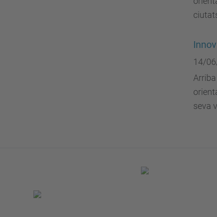
orient
ciutat
Innov
14/06
Arriba
orient
seva v