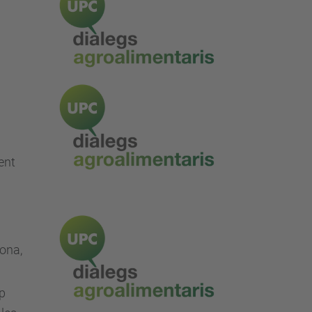
ent
lona
,
op