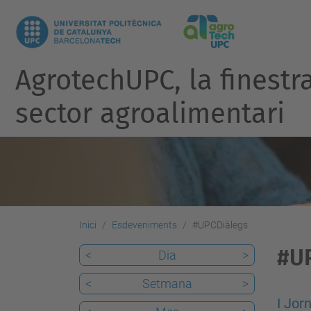
AgrotechUPC, la finest
sector agroalimentari
Inici
Esdeveniments
#UPCDiàlegs
#U
<
Dia
>
<
Setmana
>
I Jor