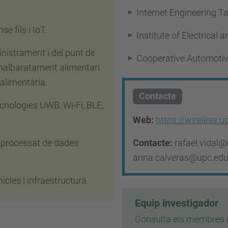
Internet Engineering T
e fils i IoT.
Institute of Electrical 
nistrament i del punt de
Cooperative Automoti
l malbaratament alimentari
t alimentària.
Contacte
cnologies UWB, Wi-Fi, BLE,
Web:
https://wireless.u
Contacte:
rafael.vidal
 processat de dades
anna.calveras@upc.ed
cles i infraestructura.
Equip investigador
Consulta els membres d