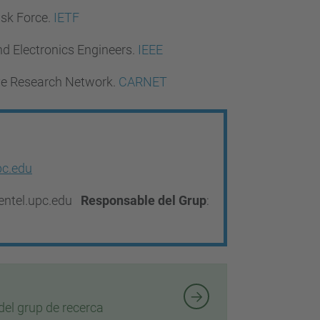
ask Force.
IETF
and Electronics Engineers.
IEEE
ve Research Network.
CARNET
pc.edu
@entel.upc.edu
Responsable del Grup
:
u
el grup de recerca