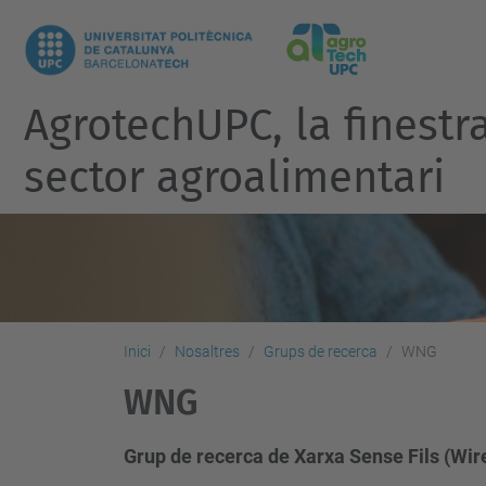
AgrotechUPC, la finest
sector agroalimentari
Inici
Nosaltres
Grups de recerca
WNG
WNG
Grup de recerca de Xarxa Sense Fils (Wi