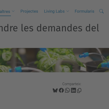
Cerca
C
Projectes
Living Labs
Formularis
altres
e
endre les demandes del
r
c
a
a
v
a
n
ç
a
Comparteix:
d
a
…