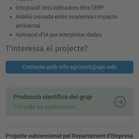
Integració dels indicadors dins l’ERP
nova
Anàlisi creuada entre economia i impacte
pagesia
ambiental
sota
Aplicació d’IA per interpretar dades
el
model
T'interessa el projecte?
de
l'agricultura
Contacta amb info.agrotech@upc.edu
regenerativa
Producció científica del grup
Consulta les publicacions
Projecte
subvencionat pel Departament d’Empresa