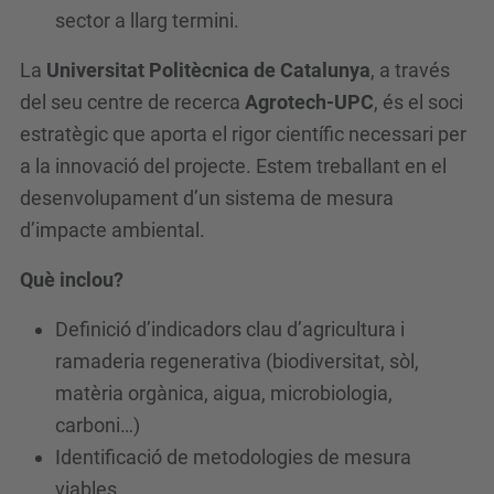
c
sector a llarg termini.
l
La
Universitat Politècnica de Catalunya
, a través
a
del seu centre de recerca
Agrotech-UPC
, és el soci
u
estratègic que aporta el rigor científic necessari per
AGROCLAU
a la innovació del projecte. Estem treballant en el
2026-
desenvolupament d’un sistema de mesura
01-
d’impacte ambiental.
01T14:00:00+01:00
2026-
Què inclou?
12-
Definició d’indicadors clau d’agricultura i
31T15:00:00+01:00
ramaderia regenerativa (biodiversitat, sòl,
Digitalització
matèria orgànica, aigua, microbiologia,
intel·ligent
carboni…)
per
Identificació de metodologies de mesura
a
viables
la