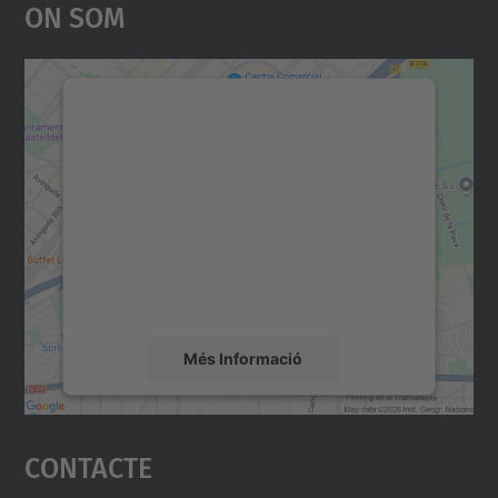
On Som
Necessitem el vostre
consentiment per carregar el
servei Google Maps!
Utilitzem un servei de tercers per incrustar
contingut del mapa que pugui recollir dades
sobre la vostra activitat. Reviseu-ne els
detalls i accepteu el servei per veure el
mapa.
Més Informació
Accepta
Contacte
powered by
Usercentrics Consent
Management Platform