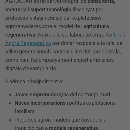
AGROCLAU és un servei integral de
consultoria,
r
mentoria i suport tecnològic
dissenyat per
o
professionalitzar i consolidar explotacions
t
agroramaderes sota el model de l'
agricultura
e
regenerativa
. Neix de la col·laboració entre
AmbTu
i
c
Àgora Regenerativa
per donar resposta a la crisi de
h
relleu generacional i sostenibilitat del camp català,
.
combinant l'acompanyament expert amb eines
u
digitals d'avantguarda.
p
S'adreça principalment a:
c
.
Joves emprenedors/es
del sector primari.
e
Noves incorporacions
i petites explotacions
d
familiars.
u
Projectes agroramaders que busquen la
/
transició cap a
models regeneratius
.