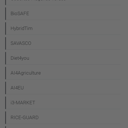
a
c
BioSAFE
i
HybridTim
ó
SAVASCO
Diet4you
AI4Agriculture
AI4EU
i3-MARKET
RICE-GUARD