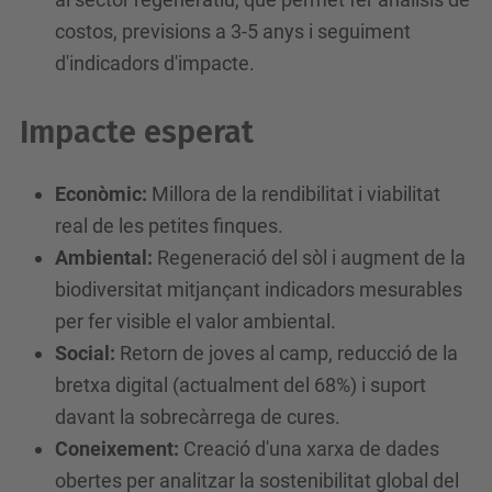
e
costos, previsions a 3-5 anys i seguiment
v
d'indicadors d'impacte.
e
n
Impacte esperat
i
m
Econòmic:
Millora de la rendibilitat i viabilitat
e
real de les petites finques.
n
Ambiental:
Regeneració del sòl i augment de la
t
biodiversitat mitjançant indicadors mesurables
s
per fer visible el valor ambiental.
/
Social:
Retorn de joves al camp, reducció de la
a
bretxa digital (actualment del 68%) i suport
g
davant la sobrecàrrega de cures.
r
Coneixement:
Creació d'una xarxa de dades
o
obertes per analitzar la sostenibilitat global del