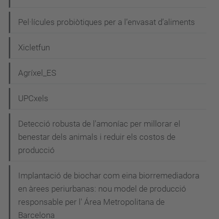
Pel·lícules probiòtiques per a l’envasat d’aliments
Xicletfun
Agríxel_ES
UPCxels
Detecció robusta de l'amoníac per millorar el
benestar dels animals i reduir els costos de
producció
Implantació de biochar com eina biorremediadora
en àrees periurbanas: nou model de producció
responsable per l' Área Metropolitana de
Barcelona