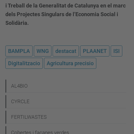
i Treball de la Generalitat de Catalunya en el marc
dels Projectes Singulars de l’Economia Social i
Solidària.
BAMPLA
WNG
destacat
PLAANET
ISI
Digitalitzacio
Agricultura precisio
N
AL4BIO
a
CYRCLE
v
e
FERTILWASTES
g
Cobertes i façanes verdes