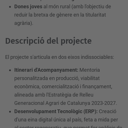
c
Dones joves
al món rural (amb l'objectiu de
a
reduir la bretxa de gènere en la titularitat
/
agrària).
p
r
Descripció del projecte
o
j
El projecte s'articula en dos eixos indissociables:
e
c
Itinerari d'Acompanyament:
Mentoria
t
personalitzada en producció, viabilitat
e
econòmica, comercialització i finançament,
s
alineada amb l'Estratègia de Relleu
-
Generacional Agrari de Catalunya 2023-2027.
e
Desenvolupament Tecnològic (ERP):
Creació
s
d'una eina digital única al país, feta a mida per
d
al sector regeneratiu, que permet fer anàlisis de