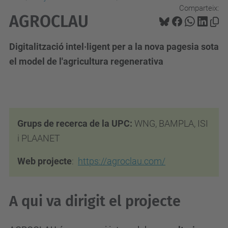
Comparteix:
AGROCLAU
Digitalització intel·ligent per a la nova pagesia sota
el model de l'agricultura regenerativa
h
t
t
Grups de recerca de la UPC:
WNG, BAMPLA, ISI
p
i PLAANET
s
Web projecte
:
https://agroclau.com/
:
/
/
A qui va dirigit el projecte
a
g