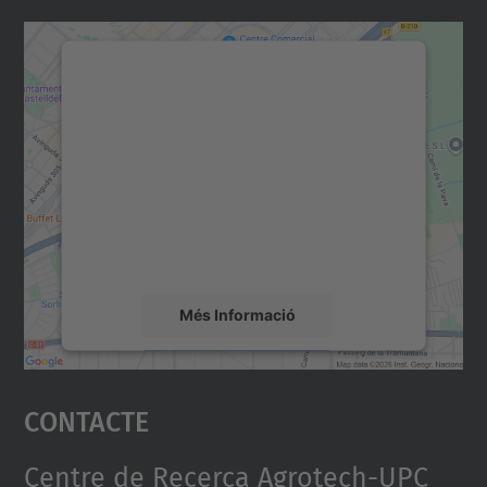
Necessitem el vostre
consentiment per carregar el
servei Google Maps!
Utilitzem un servei de tercers per incrustar
contingut del mapa que pugui recollir dades
sobre la vostra activitat. Reviseu-ne els
detalls i accepteu el servei per veure el
mapa.
Més Informació
Accepta
Contacte
powered by
Usercentrics Consent
Management Platform
Centre de Recerca Agrotech-UPC