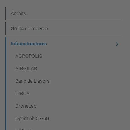
N
Àmbits
a
Grups de recerca
v
e
Infraestructures
g
AGROPOLIS
a
AIRGILAB
c
i
Banc de Llavors
ó
CIRCA
DroneLab
OpenLab 5G-6G