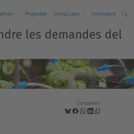
Cerca
C
altres
Projectes
Living Labs
Formularis
e
endre les demandes del
r
c
a
a
v
a
n
ç
a
Comparteix:
d
a
…