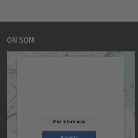
On Som
Necessitem el vostre consentiment
per carregar el servei Google Maps!
Utilitzem un servei de tercers per incrustar
contingut del mapa que pugui recollir dades
sobre la vostra activitat. Reviseu-ne els
detalls i accepteu el servei per veure el mapa.
Més Informació
Accepta