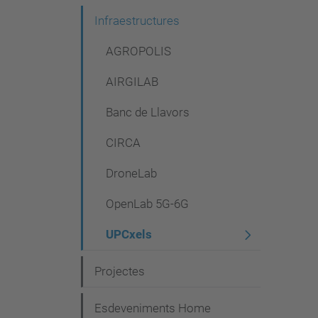
e
Infraestructures
g
AGROPOLIS
a
AIRGILAB
c
i
Banc de Llavors
ó
CIRCA
DroneLab
OpenLab 5G-6G
UPCxels
Projectes
Esdeveniments Home