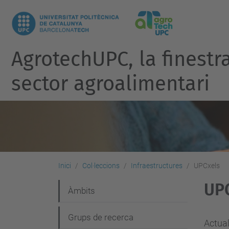
AgrotechUPC, la finest
sector agroalimentari
Inici
Col·leccions
Infraestructures
UPCxels
UP
N
Àmbits
a
Grups de recerca
v
Actual