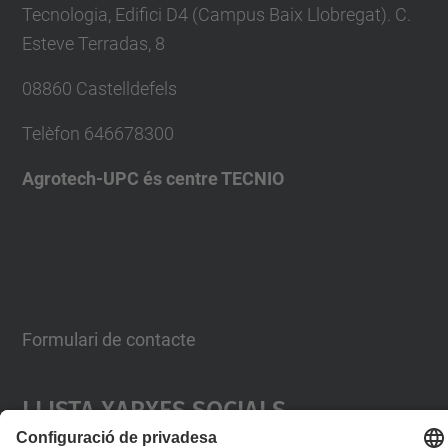
Tecnologia, Edifici D4 (Campus Baix Llobregat). C.
Esteve Terradas, 8
08860 Castelldefels
Telèfon
646678300
Agrotech-UPC és centre TECNIO
Formulari de contacte
Llista Xarxes Socials