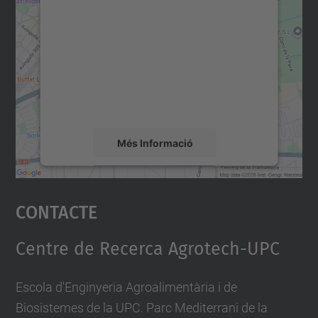
consentiment per carregar el
servei Google Maps!
Utilitzem un servei de tercers per incrustar
contingut del mapa que pugui recollir dades
sobre la vostra activitat. Reviseu-ne els
detalls i accepteu el servei per veure el
mapa.
Més Informació
Accepta
Contacte
powered by
Usercentrics Consent
Management Platform
Centre de Recerca Agrotech-UPC
Escola d'Enginyeria Agroalimentària i de
Biosistemes de la UPC. Parc Mediterrani de la