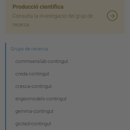
Producció científica
Consulta la investigació del grup de
recerca
N
Grups de recerca
a
commsenslab-contingut
v
creda-contingut
e
cresca-contingut
g
a
engeomodels-contingut
c
gemma-contingut
i
gicited-contingut
ó