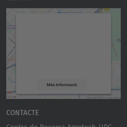
Necessitem el vostre
consentiment per carregar el
servei Google Maps!
Utilitzem un servei de tercers per incrustar
contingut del mapa que pugui recollir dades
sobre la vostra activitat. Reviseu-ne els
detalls i accepteu el servei per veure el
mapa.
Més Informació
Accepta
Contacte
powered by
Usercentrics Consent
Management Platform