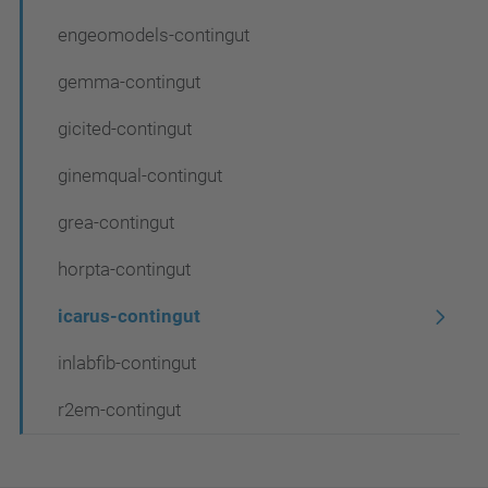
a
engeomodels-contingut
c
gemma-contingut
i
gicited-contingut
ó
ginemqual-contingut
grea-contingut
horpta-contingut
icarus-contingut
inlabfib-contingut
r2em-contingut