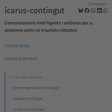
Comparteix:
icarus-contingut
Comunicacions intel·ligents i aviònica per a
sistemes aeris no tripulats robustos
icarus-grup
icarus-banners
N
Grups de recerca
a
commsenslab-contingut
v
creda-contingut
e
cresca-contingut
g