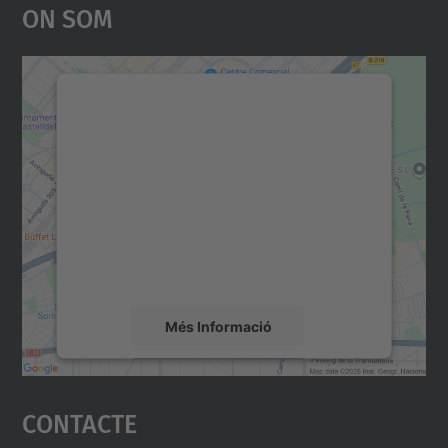
On Som
Necessitem el vostre
consentiment per carregar el
servei Google Maps!
Utilitzem un servei de tercers per incrustar
contingut del mapa que pugui recollir dades
sobre la vostra activitat. Reviseu-ne els
detalls i accepteu el servei per veure el
mapa.
Més Informació
Accepta
Contacte
powered by
Usercentrics Consent
Management Platform