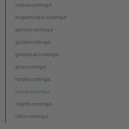
cresca-contingut
g
a
engeomodels-contingut
c
gemma-contingut
i
gicited-contingut
ó
ginemqual-contingut
grea-contingut
horpta-contingut
icarus-contingut
inlabfib-contingut
r2em-contingut