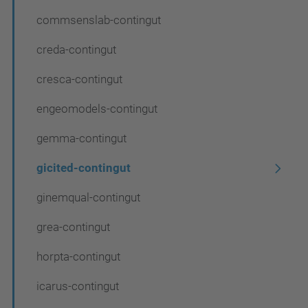
a
commsenslab-contingut
v
creda-contingut
e
cresca-contingut
g
a
engeomodels-contingut
c
gemma-contingut
i
gicited-contingut
ó
ginemqual-contingut
grea-contingut
horpta-contingut
icarus-contingut