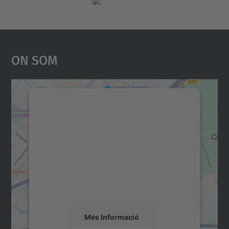
On Som
Necessitem el vostre
consentiment per carregar el
servei Google Maps!
Utilitzem un servei de tercers per incrustar
contingut del mapa que pugui recollir dades
sobre la vostra activitat. Reviseu-ne els
detalls i accepteu el servei per veure el
mapa.
Més Informació