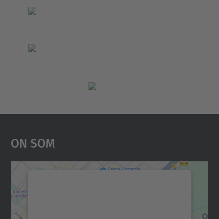
On Som
Necessitem el vostre
consentiment per carregar el
servei Google Maps!