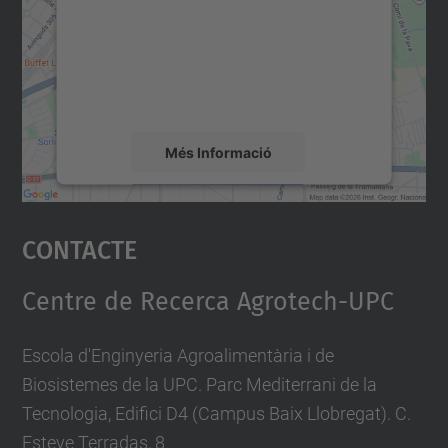
Utilitzem un servei de tercers per incrustar
contingut del mapa que pugui recollir dades
sobre la vostra activitat. Reviseu-ne els
detalls i accepteu el servei per veure el
mapa.
Més Informació
Accepta
Contacte
powered by
Usercentrics Consent
Management Platform
Centre de Recerca Agrotech-UPC
Escola d'Enginyeria Agroalimentària i de
Biosistemes de la UPC. Parc Mediterrani de la
Tecnologia, Edifici D4 (Campus Baix Llobregat). C.
Esteve Terradas, 8