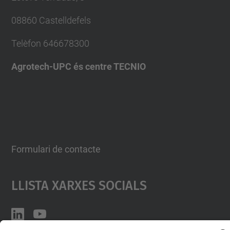
08860 Castelldefels
Telèfon
646678300
Agrotech-UPC és centre TECNIO
Formulari de contacte
Llista Xarxes Socials