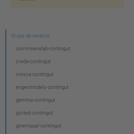
N
Grups de recerca
a
commsenslab-contingut
v
creda-contingut
e
cresca-contingut
g
a
engeomodels-contingut
c
gemma-contingut
i
gicited-contingut
ó
ginemqual-contingut