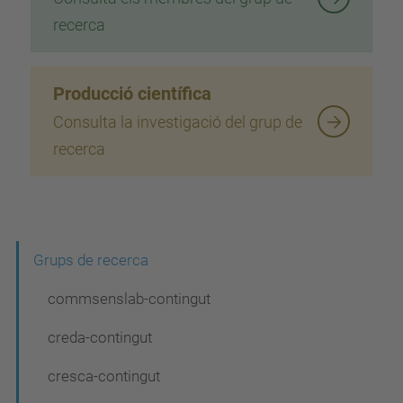
recerca
Producció científica
Consulta la investigació del grup de
recerca
N
Grups de recerca
a
commsenslab-contingut
v
creda-contingut
e
cresca-contingut
g