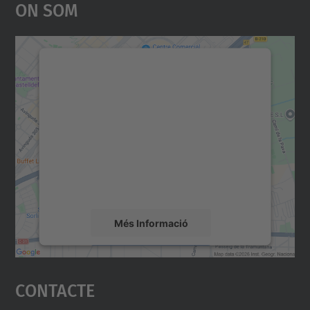
On Som
Necessitem el vostre
consentiment per carregar el
servei Google Maps!
Utilitzem un servei de tercers per incrustar
contingut del mapa que pugui recollir dades
sobre la vostra activitat. Reviseu-ne els
detalls i accepteu el servei per veure el
mapa.
Més Informació
Accepta
Contacte
powered by
Usercentrics Consent
Management Platform