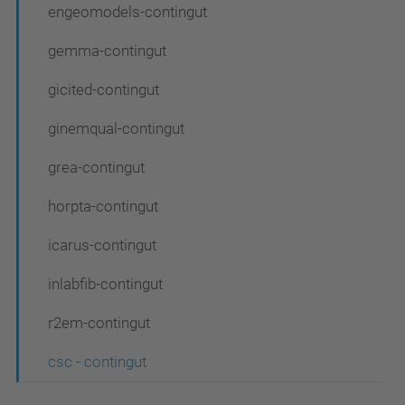
a
engeomodels-contingut
c
gemma-contingut
i
gicited-contingut
ó
ginemqual-contingut
grea-contingut
horpta-contingut
icarus-contingut
inlabfib-contingut
r2em-contingut
csc - contingut