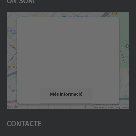
Necessitem el vostre
consentiment per carregar el
servei Google Maps!
Utilitzem un servei de tercers per incrustar
contingut del mapa que pugui recollir dades
sobre la vostra activitat. Reviseu-ne els
detalls i accepteu el servei per veure el
mapa.
Més Informació
Accepta
Contacte
powered by
Usercentrics Consent
Management Platform