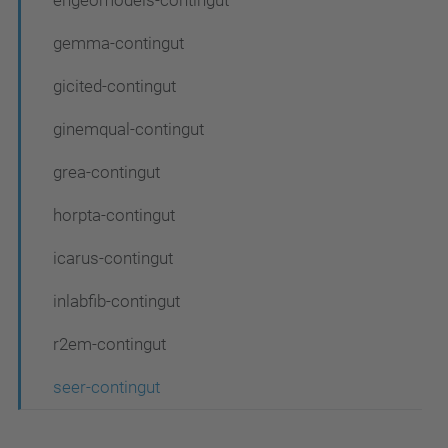
a
c
gemma-contingut
i
gicited-contingut
ó
ginemqual-contingut
grea-contingut
horpta-contingut
icarus-contingut
inlabfib-contingut
r2em-contingut
seer-contingut