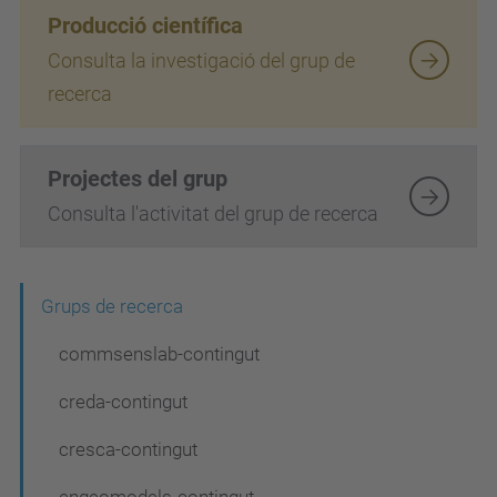
Producció científica
Consulta la investigació del grup de
recerca
Projectes del grup
Consulta l'activitat del grup de recerca
N
Grups de recerca
a
commsenslab-contingut
v
creda-contingut
e
cresca-contingut
g
engeomodels-contingut