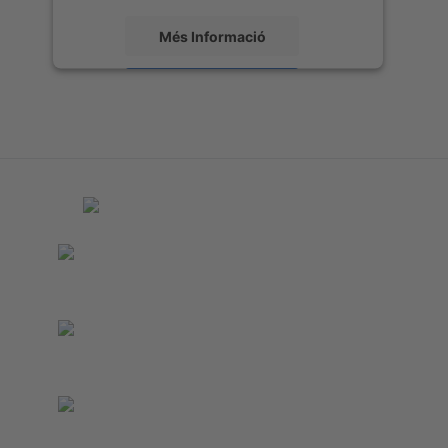
Més Informació
Accepta
powered by
Usercentrics Consent
Management Platform