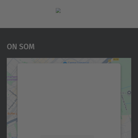
On Som
Necessitem el vostre
consentiment per carregar el
servei Google Maps!
Utilitzem un servei de tercers per incrustar
contingut del mapa que pugui recollir dades
sobre la vostra activitat. Reviseu-ne els
detalls i accepteu el servei per veure el
mapa.