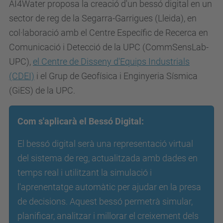
AI4Water proposa la creació d'un bessó digital en un
sector de reg de la Segarra-Garrigues (Lleida), en
col·laboració amb el Centre Específic de Recerca en
Comunicació i Detecció de la UPC (CommSensLab-
UPC),
el Centre de Disseny d'Equips Industrials
(CDEI)
i el Grup de Geofísica i Enginyeria Sísmica
(GiES) de la UPC.
Com s'aplicarà el Bessó Digital:
El bessó digital serà una representació virtual
del sistema de reg, actualitzada amb dades en
temps real i utilitzant la simulació i
l'aprenentatge automàtic per ajudar en la presa
de decisions. Aquest bessó permetrà simular,
planificar, analitzar i millorar el creixement dels