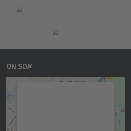
On Som
Necessitem el vostre
consentiment per carregar el
servei Google Maps!
Utilitzem un servei de tercers per incrustar
contingut del mapa que pugui recollir dades
sobre la vostra activitat. Reviseu-ne els