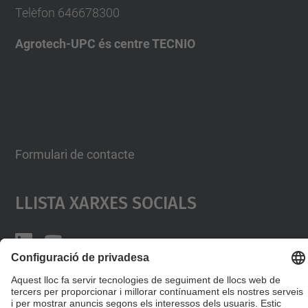
Telèfon
646678300
Agrotech-UPC és centre TECNIO
Formulari de contacte
Llista Xarxes Socials
© UPC