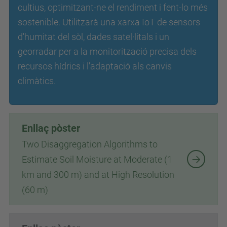
cultius, optimitzant-ne el rendiment i fent-lo més
sostenible. Utilitzarà una xarxa IoT de sensors
d'humitat del sòl, dades satel·litals i un
georradar per a la monitorització precisa dels
recursos hídrics i l'adaptació als canvis
climàtics.
Enllaç pòster
Two Disaggregation Algorithms to
Estimate Soil Moisture at Moderate (1
km and 300 m) and at High Resolution
(60 m)