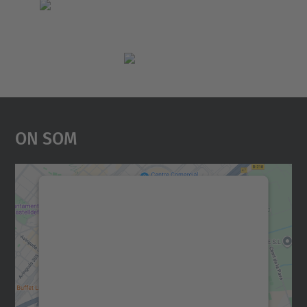
On Som
Necessitem el vostre
consentiment per carregar el
servei Google Maps!
Utilitzem un servei de tercers per incrustar
contingut del mapa que pugui recollir dades
sobre la vostra activitat. Reviseu-ne els
detalls i accepteu el servei per veure el