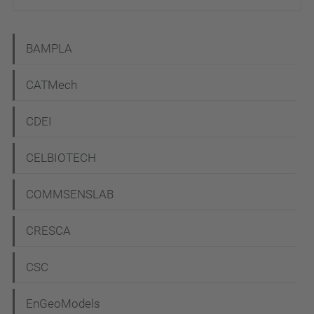
N
BAMPLA
a
CATMech
v
e
CDEI
g
CELBIOTECH
a
c
COMMSENSLAB
i
CRESCA
ó
CSC
EnGeoModels