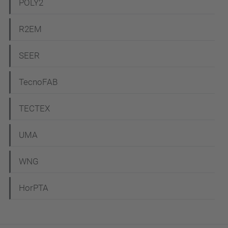
POLY2
R2EM
SEER
TecnoFAB
TECTEX
UMA
WNG
HorPTA