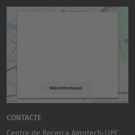
Necessitem el vostre
consentiment per carregar el
servei Google Maps!
Utilitzem un servei de tercers per incrustar
contingut del mapa que pugui recollir dades
sobre la vostra activitat. Reviseu-ne els
detalls i accepteu el servei per veure el
mapa.
Més Informació
Accepta
Contacte
powered by
Usercentrics Consent
Management Platform
Centre de Recerca Agrotech-UPC